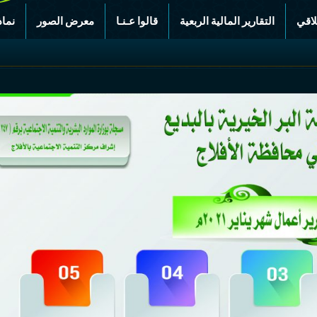
لاقي
التقارير المالية الربعية
قالوا عـنـا
معرض الصور
نماذ