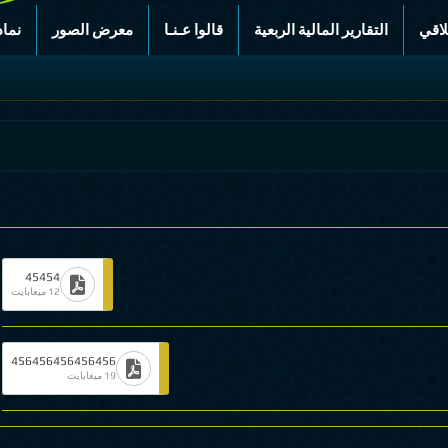
لاقي
التقارير المالية الربعية
قالوا عـنـا
معرض الصور
نماذ
45454
12 ميغابايت
456456456456456
19 ميغابايت